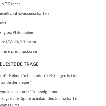
INT-Fächer
esellschaftswissenschaften
port
eligion/Philosophie
unst/Musik/Literatur
ifferenzierungskurse
EUESTE BEITRÄGE
roße Bühne für besondere Leistungen bei der
Stunde der Sieger“
emeinsam stark: Ein sonniger und
rfolgreicher Sponsorenlauf des Grafschafter
ymnasiums