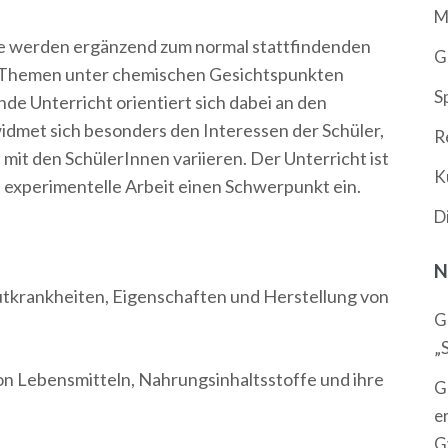
M
e werden ergänzend zum normal stattfindenden
G
e Themen unter chemischen Gesichtspunkten
S
de Unterricht orientiert sich dabei an den
dmet sich besonders den Interessen der Schüler,
R
it den SchülerInnen variieren. Der Unterricht ist
K
e experimentelle Arbeit einen Schwerpunkt ein.
D
N
tkrankheiten, Eigenschaften und Herstellung von
G
„
n Lebensmitteln, Nahrungsinhaltsstoffe und ihre
G
e
G