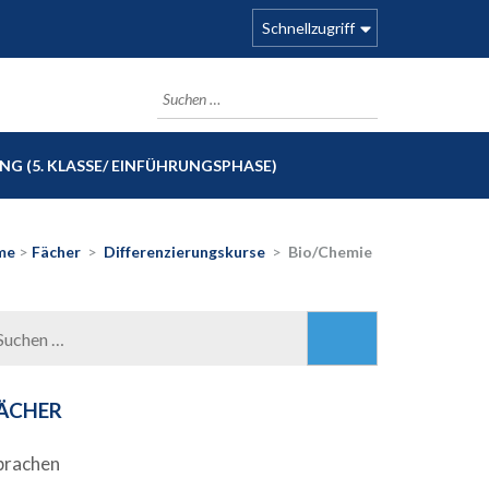
Schnellzugriff
Suchen
nach:
G (5. KLASSE/ EINFÜHRUNGSPHASE)
me
>
Fächer
>
Differenzierungskurse
>
Bio/Chemie
Suchen
nach:
ÄCHER
prachen