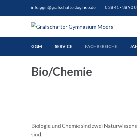
info.ggm@grafschafter.logineo.de
0 28 41 - 88 90 0
Europaschule
Grafschafter Gymnas
GGM
SERVICE
FACHBEREICHE
JA
Bio/Chemie
Biologie und Chemie sind zwei Naturwissen
sind.