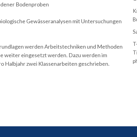
iedener Bodenproben
K
B
 biologische Gewässeranalysen mit Untersuchungen
S
T
Grundlagen werden Arbeitstechniken und Methoden
T
ufe weiter eingesetzt werden. Dazu werden im
p
o Halbjahr zwei Klassenarbeiten geschrieben.