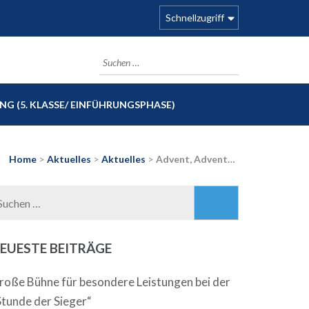
Schnellzugriff
Suchen
nach:
G (5. KLASSE/ EINFÜHRUNGSPHASE)
Home
>
Aktuelles
>
Aktuelles
>
Advent, Advent…
Suchen
nach:
EUESTE BEITRÄGE
roße Bühne für besondere Leistungen bei der
Stunde der Sieger“