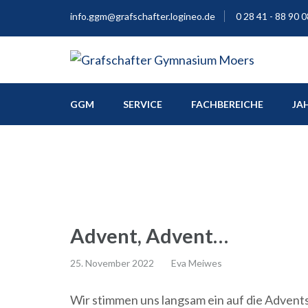
info.ggm@grafschafter.logineo.de
0 28 41 - 88 90 0
Europaschule
Grafschafter Gymnas
GGM
SERVICE
FACHBEREICHE
JA
Advent, Advent…
25. November 2022
Eva Meiwes
Wir stimmen uns langsam ein auf die Advents