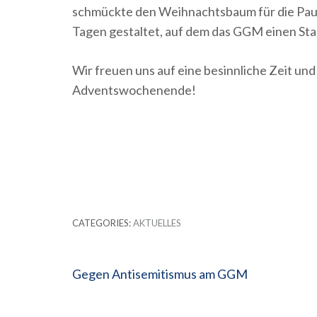
schmückte den Weihnachtsbaum für die Pau
Tagen gestaltet, auf dem das GGM einen St
Wir freuen uns auf eine besinnliche Zeit un
Adventswochenende!
CATEGORIES:
AKTUELLES
Beitragsnavigation
Gegen Antisemitismus am GGM