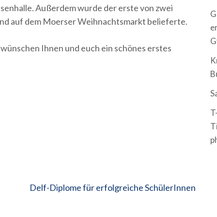
senhalle. Außerdem wurde der erste von zwei
G
and auf dem Moerser Weihnachtsmarkt belieferte.
e
G
d wünschen Ihnen und euch ein schönes erstes
K
B
S
T
T
p
Delf-Diplome für erfolgreiche SchülerInnen