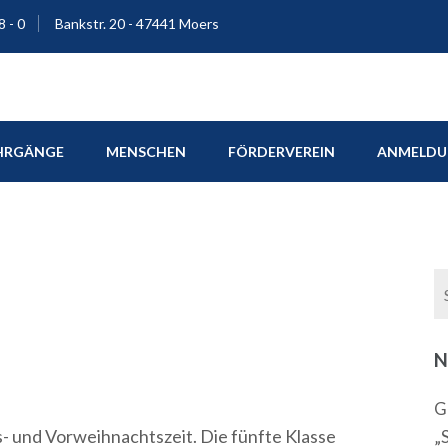
8 - 0
Bankstr. 20 - 47441 Moers
ium Moers
HRGÄNGE
MENSCHEN
FÖRDERVEREIN
ANMELDUN
N
G
- und Vorweihnachtszeit. Die fünfte Klasse
„