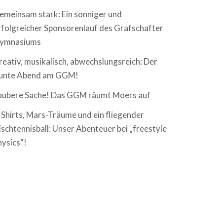
emeinsam stark: Ein sonniger und
rfolgreicher Sponsorenlauf des Grafschafter
ymnasiums
reativ, musikalisch, abwechslungsreich: Der
unte Abend am GGM!
aubere Sache! Das GGM räumt Moers auf
-Shirts, Mars-Träume und ein fliegender
ischtennisball: Unser Abenteuer bei „freestyle
hysics“!