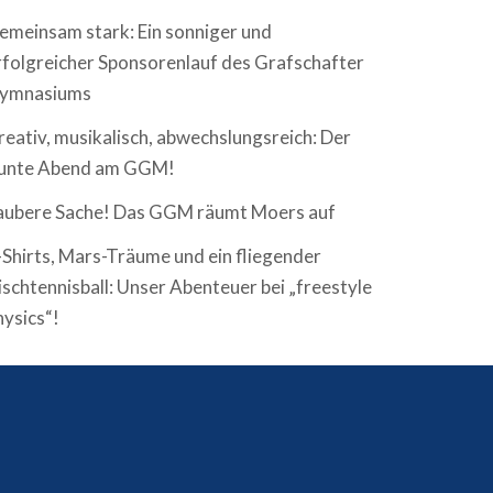
emeinsam stark: Ein sonniger und
rfolgreicher Sponsorenlauf des Grafschafter
ymnasiums
reativ, musikalisch, abwechslungsreich: Der
unte Abend am GGM!
aubere Sache! Das GGM räumt Moers auf
-Shirts, Mars-Träume und ein fliegender
ischtennisball: Unser Abenteuer bei „freestyle
hysics“!