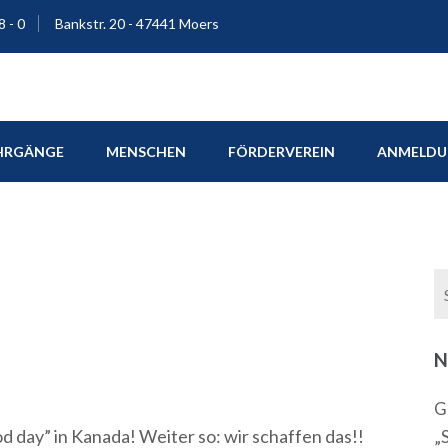
8 - 0
Bankstr. 20 - 47441 Moers
ium Moers
HRGÄNGE
MENSCHEN
FÖRDERVEREIN
ANMELDUN
N
G
d day” in Kanada! Weiter so: wir schaffen das!!
„