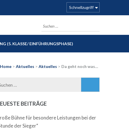
Schnellzugriff
Suchen
nach:
G (5. KLASSE/ EINFÜHRUNGSPHASE)
Home
>
Aktuelles
>
Aktuelles
>
Da geht noch was…
Suchen
nach:
EUESTE BEITRÄGE
roße Bühne für besondere Leistungen bei der
Stunde der Sieger“