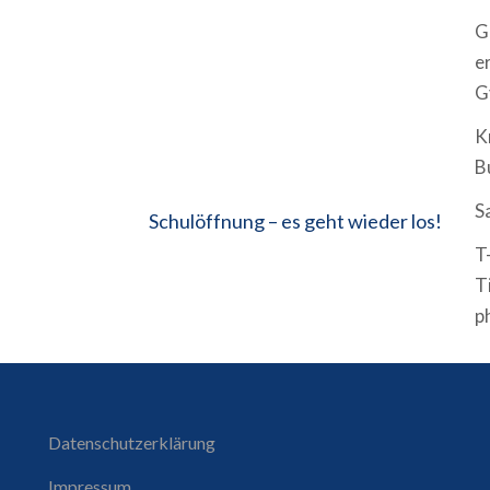
G
e
G
K
B
S
Schulöffnung – es geht wieder los!
T
T
p
Datenschutzerklärung
Impressum