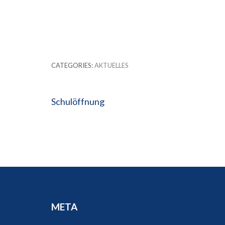
CATEGORIES:
AKTUELLES
Beitragsnavigation
Schulöffnung
META