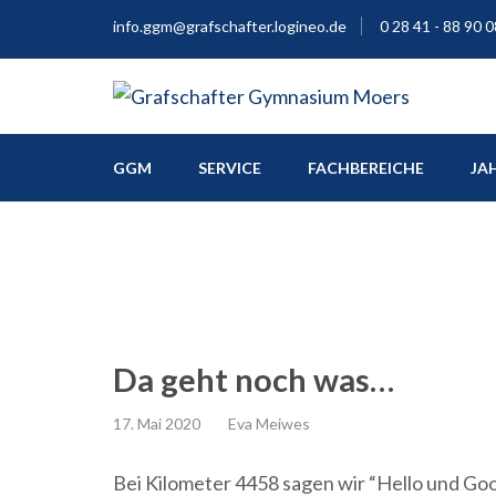
info.ggm@grafschafter.logineo.de
0 28 41 - 88 90 0
Europaschule
Grafschafter Gymnas
GGM
SERVICE
FACHBEREICHE
JA
Da geht noch was…
17. Mai 2020
Eva Meiwes
Bei Kilometer 4458 sagen wir “Hello und Goo