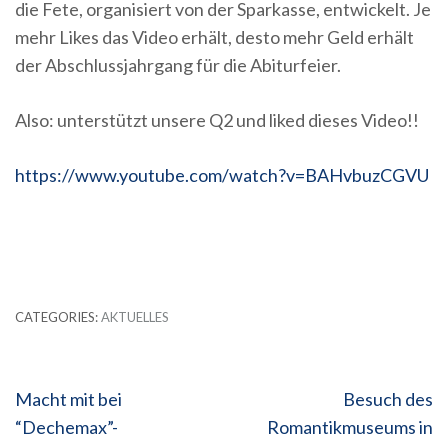
die Fete, organisiert von der Sparkasse, entwickelt. Je
mehr Likes das Video erhält, desto mehr Geld erhält
der Abschlussjahrgang für die Abiturfeier.
Also: unterstützt unsere Q2 und liked dieses Video!!
https://www.youtube.com/watch?v=BAHvbuzCGVU
CATEGORIES:
AKTUELLES
Beitragsnavigation
Macht mit bei
Besuch des
“Dechemax”-
Romantikmuseums in