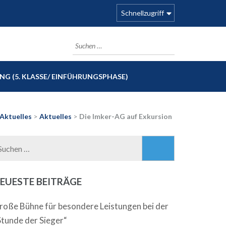
Schnellzugriff
Suchen
nach:
G (5. KLASSE/ EINFÜHRUNGSPHASE)
Aktuelles
>
Aktuelles
>
Die Imker-AG auf Exkursion
Suchen
nach:
EUESTE BEITRÄGE
roße Bühne für besondere Leistungen bei der
Stunde der Sieger“