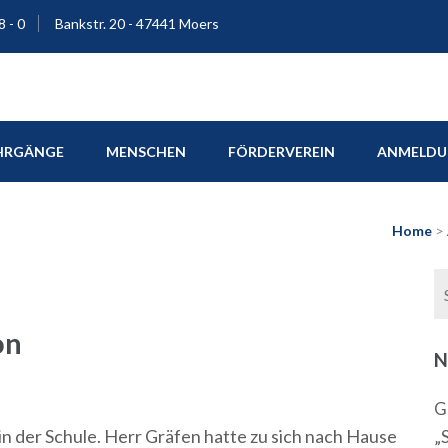
8 - 0
Bankstr. 20 - 47441 Moers
ium Moers
HRGÄNGE
MENSCHEN
FÖRDERVEREIN
ANMELDUN
Home
>
on
N
G
in der Schule. Herr Gräfen hatte zu sich nach Hause
„