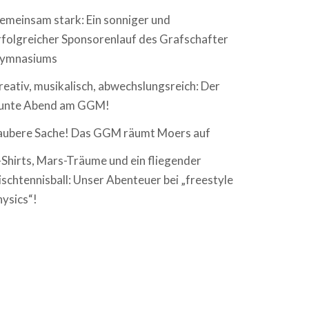
emeinsam stark: Ein sonniger und
rfolgreicher Sponsorenlauf des Grafschafter
ymnasiums
reativ, musikalisch, abwechslungsreich: Der
unte Abend am GGM!
aubere Sache! Das GGM räumt Moers auf
-Shirts, Mars-Träume und ein fliegender
ischtennisball: Unser Abenteuer bei „freestyle
hysics“!