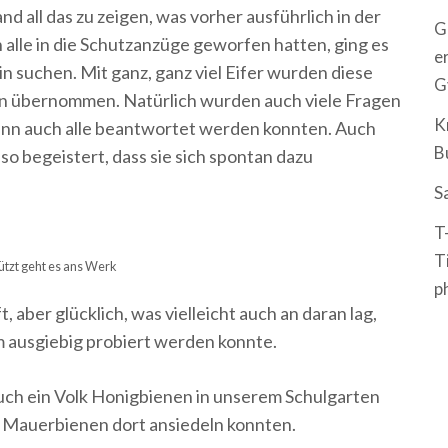
 all das zu zeigen, was vorher ausführlich in der
G
alle in die Schutzanzüge geworfen hatten, ging es
e
in suchen. Mit ganz, ganz viel Eifer wurden diese
G
n übernommen. Natürlich wurden auch viele Fragen
K
dann auch alle beantwortet werden konnten. Auch
B
o begeistert, dass sie sich spontan dazu
S
T
T
tzt geht es ans Werk
p
 aber glücklich, was vielleicht auch an daran lag,
 ausgiebig probiert werden konnte.
 auch ein Volk Honigbienen in unserem Schulgarten
h Mauerbienen dort ansiedeln konnten.