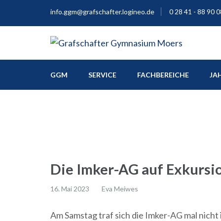
info.ggm@grafschafter.logineo.de
0 28 41 - 88 90 0
Europaschule
Grafschafter Gymnas
GGM
SERVICE
FACHBEREICHE
JA
Die Imker-AG auf Exkursi
16. Mai 2023
Eva Meiwes
Am Samstag traf sich die Imker-AG mal nicht 