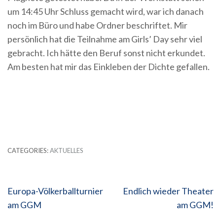
um 14:45 Uhr Schluss gemacht wird, war ich danach
noch im Büro und habe Ordner beschriftet. Mir
persönlich hat die Teilnahme am Girls’ Day sehr viel
gebracht. Ich hätte den Beruf sonst nicht erkundet.
Am besten hat mir das Einkleben der Dichte gefallen.
CATEGORIES:
AKTUELLES
Beitragsnavigation
Europa-Völkerballturnier
Endlich wieder Theater
am GGM
am GGM!