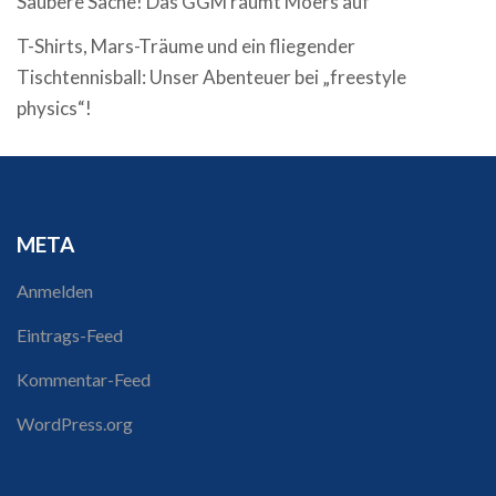
Saubere Sache! Das GGM räumt Moers auf
T-Shirts, Mars-Träume und ein fliegender
Tischtennisball: Unser Abenteuer bei „freestyle
physics“!
META
Anmelden
Eintrags-Feed
Kommentar-Feed
WordPress.org