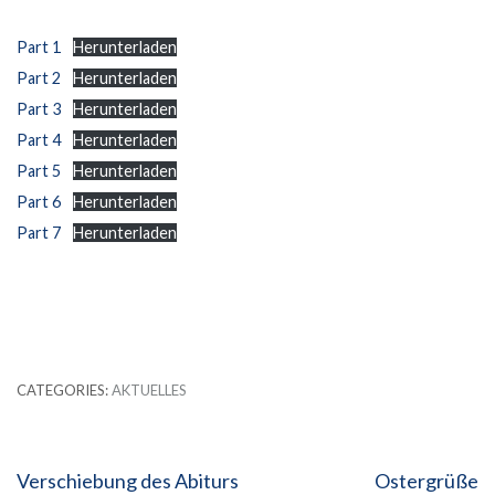
Part 1
Herunterladen
Part 2
Herunterladen
Part 3
Herunterladen
Part 4
Herunterladen
Part 5
Herunterladen
Part 6
Herunterladen
Part 7
Herunterladen
CATEGORIES:
AKTUELLES
Beitragsnavigation
Verschiebung des Abiturs
Ostergrüße