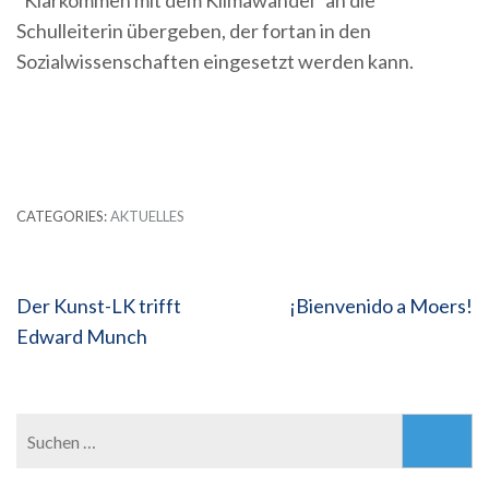
“Klarkommen mit dem Klimawandel” an die
Schulleiterin übergeben, der fortan in den
Sozialwissenschaften eingesetzt werden kann.
CATEGORIES:
AKTUELLES
Beitragsnavigation
Der Kunst-LK trifft
¡Bienvenido a Moers!
Edward Munch
Suchen
nach: