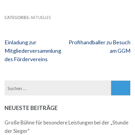
CATEGORIES:
AKTUELLES
Beitragsnavigation
Einladung zur
Profihandballer zu Besuch
Mitgliederversammlung
am GGM
des Fördervereins
Suchen
nach:
NEUESTE BEITRÄGE
Große Bühne für besondere Leistungen bei der „Stunde
der Sieger“