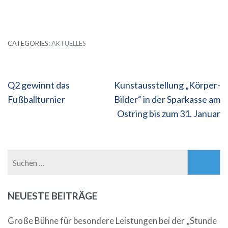
CATEGORIES:
AKTUELLES
Beitragsnavigation
Q2 gewinnt das
Kunstausstellung „Körper-
Fußballturnier
Bilder“ in der Sparkasse am
Ostring bis zum 31. Januar
Suchen
nach:
NEUESTE BEITRÄGE
Große Bühne für besondere Leistungen bei der „Stunde