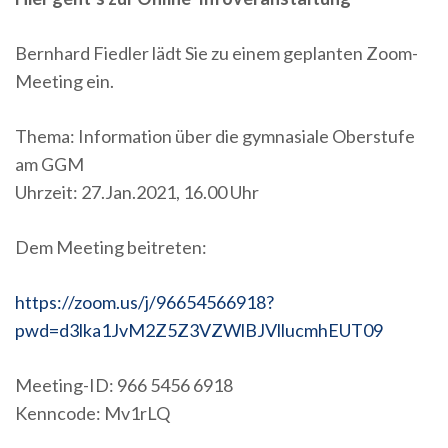
Bernhard Fiedler lädt Sie zu einem geplanten Zoom-
Meeting ein.
Thema: Information über die gymnasiale Oberstufe
am GGM
Uhrzeit: 27.Jan.2021, 16.00 Uhr
Dem Meeting beitreten:
https://zoom.us/j/96654566918?
pwd=d3lka1JvM2Z5Z3VZWlBJVllucmhEUT09
Meeting-ID: 966 5456 6918
Kenncode: Mv1rLQ