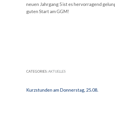
neuen Jahrgang 5 ist es hervorragend gelun
guten Start am GGM!
CATEGORIES:
AKTUELLES
Beitragsnavigation
Kurzstunden am Donnerstag, 25.08.