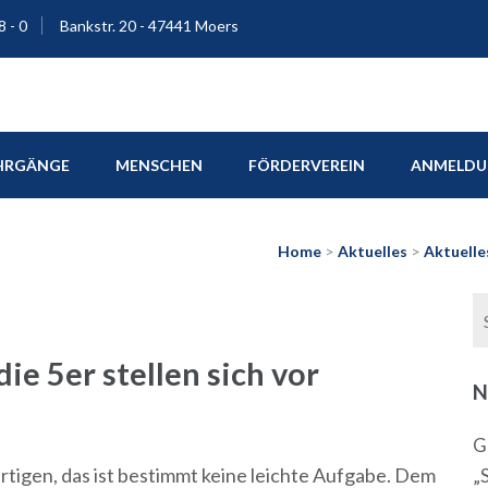
8 - 0
Bankstr. 20 - 47441 Moers
ium Moers
HRGÄNGE
MENSCHEN
FÖRDERVEREIN
ANMELDUN
Home
>
Aktuelles
>
Aktuelle
e 5er stellen sich vor
N
G
rtigen, das ist bestimmt keine leichte Aufgabe. Dem
„