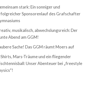
emeinsam stark: Ein sonniger und
rfolgreicher Sponsorenlauf des Grafschafter
ymnasiums
reativ, musikalisch, abwechslungsreich: Der
unte Abend am GGM!
aubere Sache! Das GGM räumt Moers auf
-Shirts, Mars-Träume und ein fliegender
ischtennisball: Unser Abenteuer bei „freestyle
hysics“!