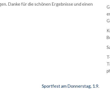
gen. Danke für die schönen Ergebnisse und einen
G
e
G
K
B
S
T
T
p
Sportfest am Donnerstag, 1.9.