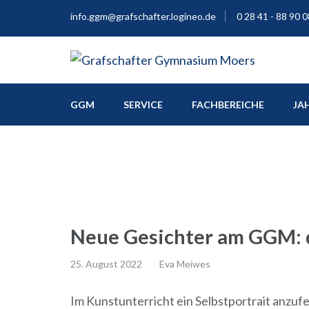
info.ggm@grafschafter.logineo.de
0 28 41 - 88 90 0
Europaschule
Grafschafter Gymnas
GGM
SERVICE
FACHBEREICHE
JA
Neue Gesichter am GGM: di
25. August 2022
Eva Meiwes
Im Kunstunterricht ein Selbstportrait anzufe