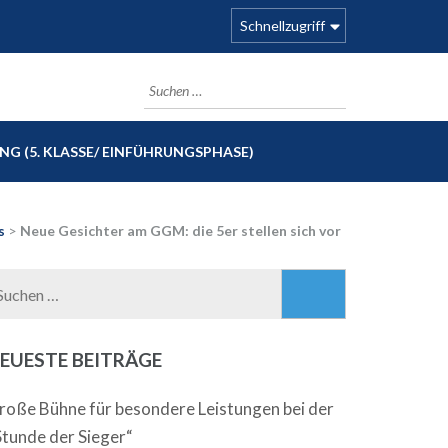
Schnellzugriff
Suchen
nach:
G (5. KLASSE/ EINFÜHRUNGSPHASE)
s
>
Neue Gesichter am GGM: die 5er stellen sich vor
Suchen
nach:
EUESTE BEITRÄGE
roße Bühne für besondere Leistungen bei der
Stunde der Sieger“