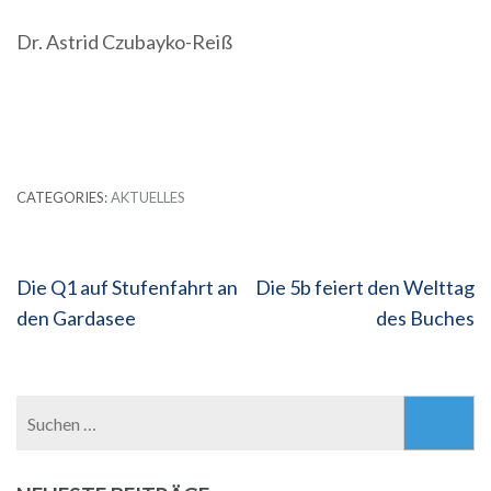
Dr. Astrid Czubayko-Reiß
CATEGORIES:
AKTUELLES
Beitragsnavigation
Die Q1 auf Stufenfahrt an
Die 5b feiert den Welttag
den Gardasee
des Buches
Suchen
nach: