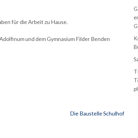
G
e
ben für die Arbeit zu Hause.
G
K
 Adolfinum und dem Gymnasium Filder Benden
B
S
T
T
p
Die Baustelle Schulhof