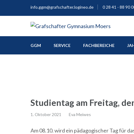
info.ggm@grafschafter.logineo.de
0 28 41 - 88 90 0
Europaschule
Grafschafter Gymnas
GGM
SERVICE
FACHBEREICHE
JA
Studientag am Freitag, de
1. Oktober 2021
Eva Meiwes
Am 08.10. wird ein pädagogischer Tag für das