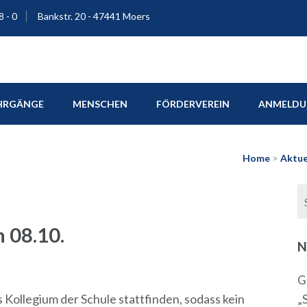
8 - 0
Bankstr. 20 - 47441 Moers
ium Moers
HRGÄNGE
MENSCHEN
FÖRDERVEREIN
ANMELDUN
Home
>
Aktue
n 08.10.
N
G
 Kollegium der Schule stattfinden, sodass kein
„