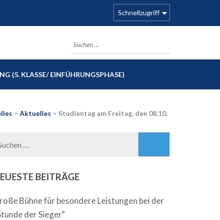
Schnellzugriff
Suchen
nach:
G (5. KLASSE/ EINFÜHRUNGSPHASE)
lles
>
Aktuelles
>
Studientag am Freitag, den 08.10.
Suchen
nach:
EUESTE BEITRÄGE
roße Bühne für besondere Leistungen bei der
Stunde der Sieger“