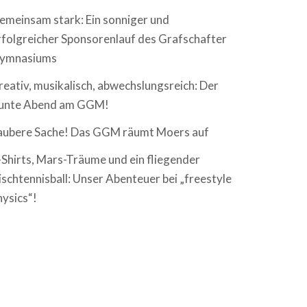
emeinsam stark: Ein sonniger und
rfolgreicher Sponsorenlauf des Grafschafter
ymnasiums
reativ, musikalisch, abwechslungsreich: Der
unte Abend am GGM!
aubere Sache! Das GGM räumt Moers auf
-Shirts, Mars-Träume und ein fliegender
ischtennisball: Unser Abenteuer bei „freestyle
hysics“!