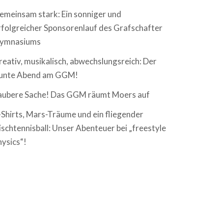
emeinsam stark: Ein sonniger und
rfolgreicher Sponsorenlauf des Grafschafter
ymnasiums
reativ, musikalisch, abwechslungsreich: Der
unte Abend am GGM!
aubere Sache! Das GGM räumt Moers auf
-Shirts, Mars-Träume und ein fliegender
ischtennisball: Unser Abenteuer bei „freestyle
hysics“!