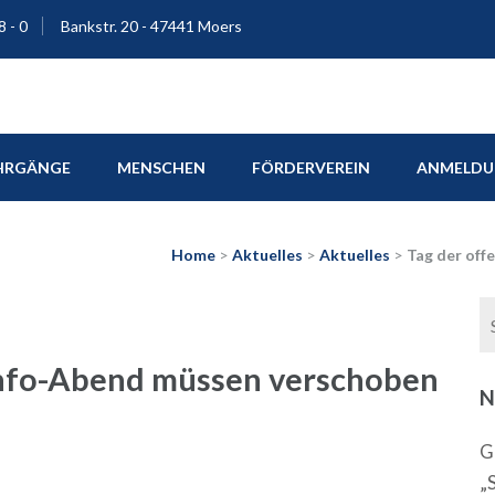
8 - 0
Bankstr. 20 - 47441 Moers
ium Moers
HRGÄNGE
MENSCHEN
FÖRDERVEREIN
ANMELDUN
Home
>
Aktuelles
>
Aktuelles
>
Tag der off
Info-Abend müssen verschoben
N
G
„