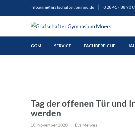
info.ggm@grafschafter.logineo.de
0 28 41 - 88 90 0
Europaschule
Grafschafter Gymnas
GGM
SERVICE
FACHBEREICHE
JA
Tag der offenen Tür und 
werden
18. November 2020
Eva Meiwes