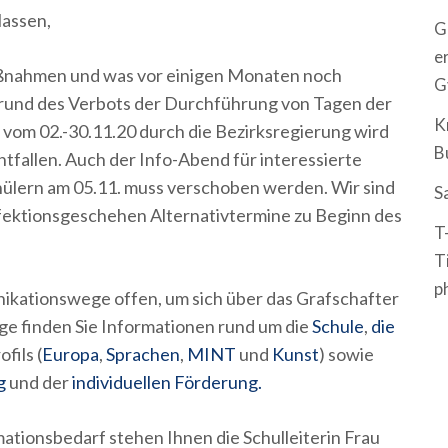
lassen,
G
e
ßnahmen und was vor einigen Monaten noch
G
fgrund des Verbots der Durchführung von Tagen der
K
vom 02.-30.11.20 durch die Bezirksregierung wird
B
ntfallen. Auch der Info-Abend für interessierte
ülern am 05.11. muss verschoben werden. Wir sind
S
 Infektionsgeschehen Alternativtermine zu Beginn des
T
T
p
kationswege offen, um sich über das Grafschafter
e finden Sie Informationen rund um die
Schule
,
die
fils (
Europa
,
Sprachen
,
MINT
und
Kunst
) sowie
g
und der
individuellen Förderung.
tionsbedarf stehen Ihnen die Schulleiterin Frau