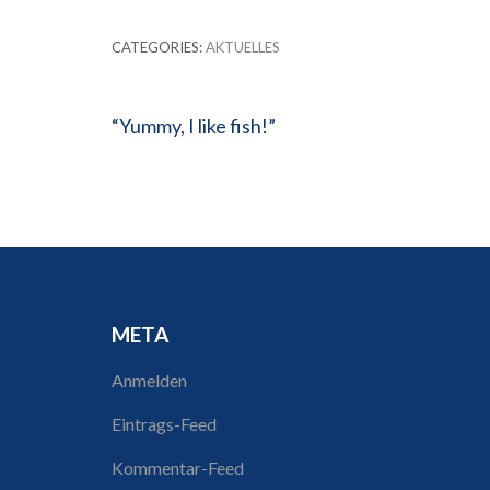
CATEGORIES:
AKTUELLES
Beitragsnavigation
“Yummy, I like fish!”
META
Anmelden
Eintrags-Feed
Kommentar-Feed