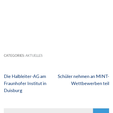
CATEGORIES:
AKTUELLES
Beitragsnavigation
Die Halbleiter-AG am
Schüler nehmen an MINT-
Fraunhofer Institut in
Wettbewerben teil
Duisburg
Suchen