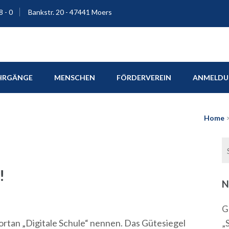
8 - 0
Bankstr. 20 - 47441 Moers
ium Moers
HRGÄNGE
MENSCHEN
FÖRDERVEREIN
ANMELDUN
Home
!
N
G
fortan „Digitale Schule“ nennen. Das Gütesiegel
„