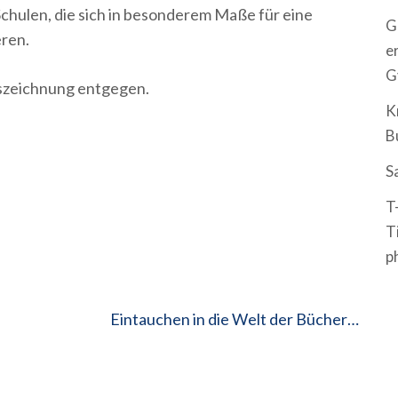
chulen, die sich in besonderem Maße für eine
G
eren.
e
G
szeichnung entgegen.
K
B
S
T
T
p
Eintauchen in die Welt der Bücher…