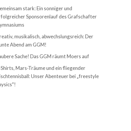
emeinsam stark: Ein sonniger und
rfolgreicher Sponsorenlauf des Grafschafter
ymnasiums
reativ, musikalisch, abwechslungsreich: Der
unte Abend am GGM!
aubere Sache! Das GGM räumt Moers auf
-Shirts, Mars-Träume und ein fliegender
ischtennisball: Unser Abenteuer bei „freestyle
hysics“!