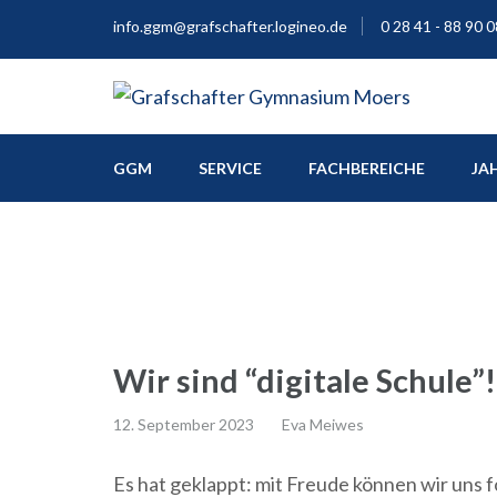
info.ggm@grafschafter.logineo.de
0 28 41 - 88 90 0
Europaschule
Grafschafter Gymnas
GGM
SERVICE
FACHBEREICHE
JA
Wir sind “digitale Schule”!
12. September 2023
Eva Meiwes
Es hat geklappt: mit Freude können wir uns 