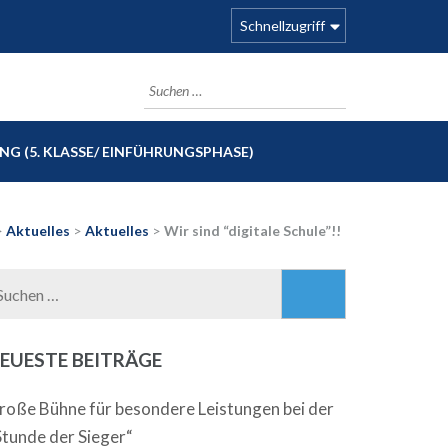
Schnellzugriff
Suchen
nach:
G (5. KLASSE/ EINFÜHRUNGSPHASE)
>
Aktuelles
>
Aktuelles
>
Wir sind “digitale Schule”!!
Suchen
nach:
EUESTE BEITRÄGE
roße Bühne für besondere Leistungen bei der
Stunde der Sieger“