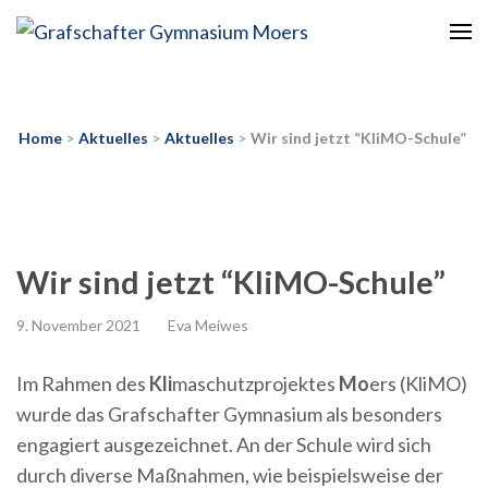
Europaschule
Grafschafter Gymnasium
Moers
Home
>
Aktuelles
>
Aktuelles
>
Wir sind jetzt “KliMO-Schule”
Wir sind jetzt “KliMO-Schule”
9. November 2021
Eva Meiwes
Im Rahmen des
Kli
maschutzprojektes
Mo
ers (KliMO)
wurde das Grafschafter Gymnasium als besonders
engagiert ausgezeichnet. An der Schule wird sich
durch diverse Maßnahmen, wie beispielsweise der