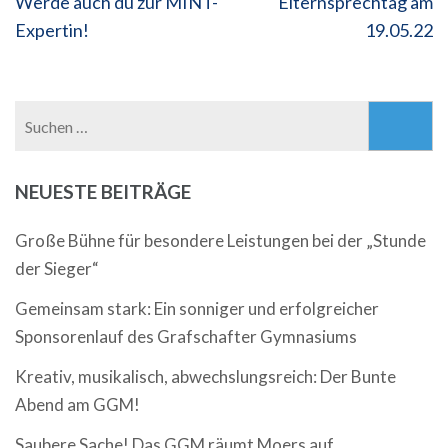
Beitragsnavigation
Werde auch du zur MINT-
Elternsprechtag am
Expertin!
19.05.22
Suchen
nach:
NEUESTE BEITRÄGE
Große Bühne für besondere Leistungen bei der „Stunde
der Sieger“
Gemeinsam stark: Ein sonniger und erfolgreicher
Sponsorenlauf des Grafschafter Gymnasiums
Kreativ, musikalisch, abwechslungsreich: Der Bunte
Abend am GGM!
Saubere Sache! Das GGM räumt Moers auf