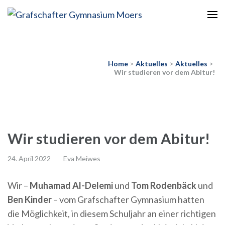
Europaschule
Grafschafter Gymnasium
Moers
Home
>
Aktuelles
>
Aktuelles
>
Wir studieren vor dem Abitur!
Wir studieren vor dem Abitur!
24. April 2022
Eva Meiwes
Wir –
Muhamad Al-Delemi
und
Tom Rodenbäck
und
Ben Kinder
– vom Grafschafter Gymnasium hatten
die Möglichkeit, in diesem Schuljahr an einer richtigen