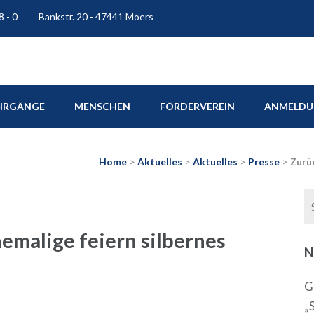
8 - 0
Bankstr. 20 - 47441 Moers
ium Moers
HRGÄNGE
MENSCHEN
FÖRDERVEREIN
ANMELDUN
Home
>
Aktuelles
>
Aktuelles
>
Presse
>
Zurüc
hemalige feiern silbernes
N
G
„