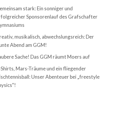
emeinsam stark: Ein sonniger und
rfolgreicher Sponsorenlauf des Grafschafter
ymnasiums
reativ, musikalisch, abwechslungsreich: Der
unte Abend am GGM!
aubere Sache! Das GGM räumt Moers auf
-Shirts, Mars-Träume und ein fliegender
ischtennisball: Unser Abenteuer bei „freestyle
hysics“!