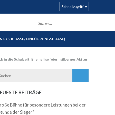
Schnellzugriff
Suchen
nach:
G (5. KLASSE/ EINFÜHRUNGSPHASE)
k in die Schulzeit: Ehemalige feiern silbernes Abitur
Suchen
nach:
EUESTE BEITRÄGE
roße Bühne für besondere Leistungen bei der
Stunde der Sieger“