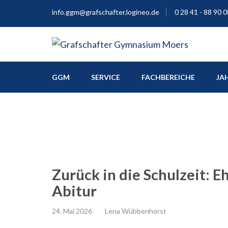
info.ggm@grafschafter.logineo.de
0 28 41 - 88 90 0
Europaschule
Grafschafter Gymnas
GGM
SERVICE
FACHBEREICHE
JA
Zurück in die Schulzeit: E
Abitur
24. Mai 2026
Lena Wübbenhorst