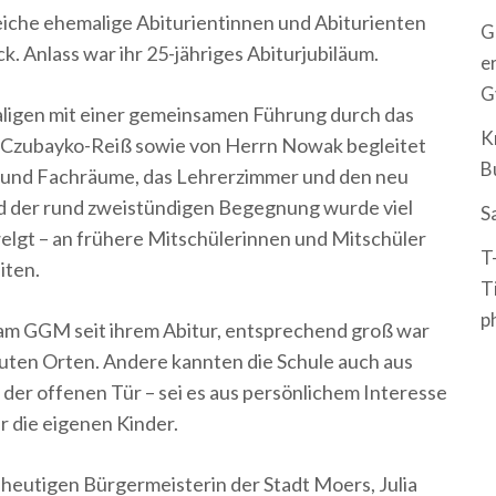
eiche ehemalige Abiturientinnen und Abiturienten
G
 Anlass war ihr 25-jähriges Abiturjubiläum.
e
G
aligen mit einer gemeinsamen Führung durch das
K
. Czubayko-Reiß sowie von Herrn Nowak begleitet
B
n- und Fachräume, das Lehrerzimmer und den neu
d der rund zweistündigen Begegnung wurde viel
S
elgt – an frühere Mitschülerinnen und Mitschüler
T
iten.
T
p
h am GGM seit ihrem Abitur, entsprechend groß war
uten Orten. Andere kannten die Schule auch aus
der offenen Tür – sei es aus persönlichem Interesse
 die eigenen Kinder.
heutigen Bürgermeisterin der Stadt Moers, Julia