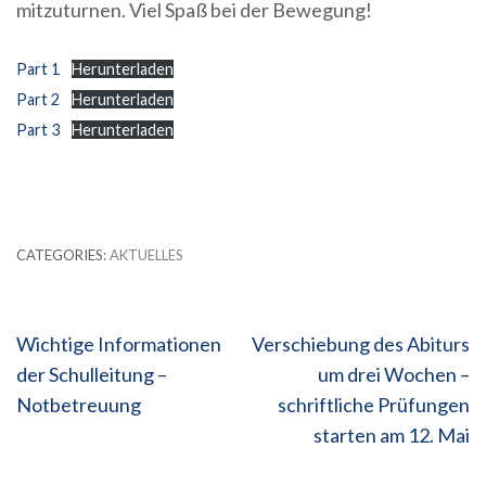
mitzuturnen. Viel Spaß bei der Bewegung!
Part 1
Herunterladen
Part 2
Herunterladen
Part 3
Herunterladen
CATEGORIES:
AKTUELLES
Beitragsnavigation
Wichtige Informationen
Verschiebung des Abiturs
der Schulleitung –
um drei Wochen –
Notbetreuung
schriftliche Prüfungen
starten am 12. Mai