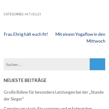
CATEGORIES:
AKTUELLES
Beitragsnavigation
Frau Ehrig hält euch fit!
Mit einem Yogaflow in den
Mittwoch
Suchen
nach:
NEUESTE BEITRÄGE
Große Bühne für besondere Leistungen bei der „Stunde
der Sieger“
Gemeinsam stark: Ein sonniger und erfolgreicher