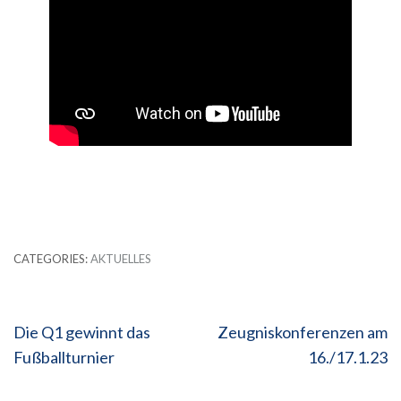
CATEGORIES:
AKTUELLES
Beitragsnavigation
Die Q1 gewinnt das
Zeugniskonferenzen am
Fußballturnier
16./17.1.23