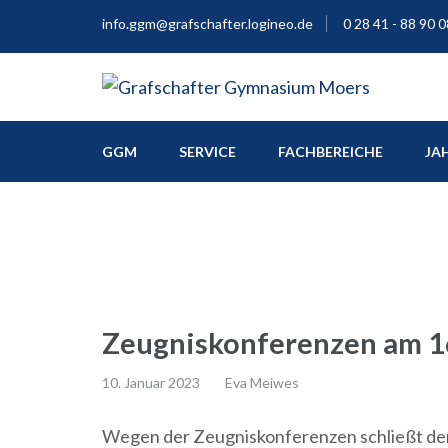
info.ggm@grafschafter.logineo.de
0 28 41 - 88 90 0
Europaschule
Grafschafter Gymnas
GGM
SERVICE
FACHBEREICHE
JA
Zeugniskonferenzen am 16
10. Januar 2023
Eva Meiwes
Wegen der Zeugniskonferenzen schließt der 