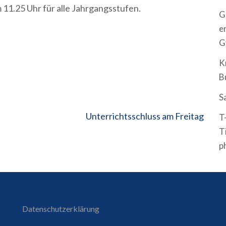
m 11.25 Uhr für alle Jahrgangsstufen.
G
e
G
K
B
S
Unterrichtsschluss am Freitag
T
T
p
Datenschutzerklärung