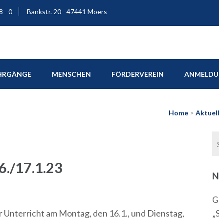
8 - 0
Bankstr. 20 - 47441 Moers
ium Moers
HRGÄNGE
MENSCHEN
FÖRDERVEREIN
ANMELDUN
Home
>
Aktuel
./17.1.23
N
G
Unterricht am Montag, den 16.1., und Dienstag,
„