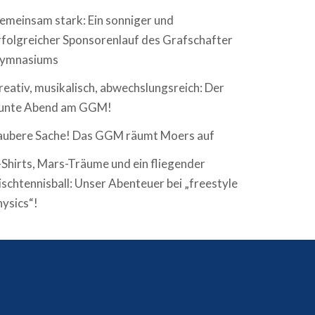
emeinsam stark: Ein sonniger und
rfolgreicher Sponsorenlauf des Grafschafter
ymnasiums
reativ, musikalisch, abwechslungsreich: Der
unte Abend am GGM!
aubere Sache! Das GGM räumt Moers auf
-Shirts, Mars-Träume und ein fliegender
ischtennisball: Unser Abenteuer bei „freestyle
hysics“!