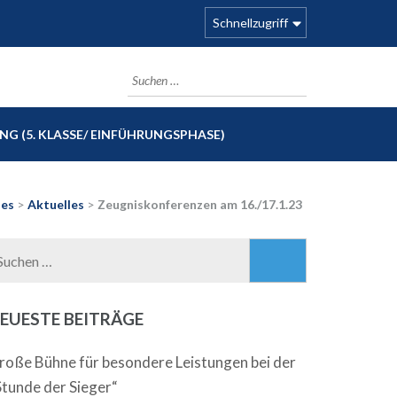
Schnellzugriff
Suchen
nach:
G (5. KLASSE/ EINFÜHRUNGSPHASE)
les
>
Aktuelles
>
Zeugniskonferenzen am 16./17.1.23
Suchen
nach:
EUESTE BEITRÄGE
roße Bühne für besondere Leistungen bei der
Stunde der Sieger“